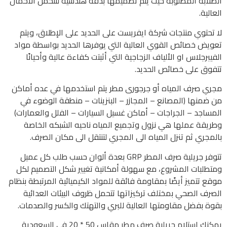
الصلابة المطلوبة حيث يتم تصميمها بدقة هندسية لتتحمل الأحمال
العالية.
لا تحتوي منتجات شركة ايفريست على الحديد على الإطلاق، ويتم
تعويض خصائص القوي العالية التي يوفرها الحديد بواسطة مواد
الفيبرجلاس او الألياف الزجاجية التي أثبتت كفاءة عالية وأحيانًا
تتفوق على خصائص الحديد.
مجري صرف المياه أو جرجورى مطر يتم استخدمها في عده أماكن
من ضمنها (المصانع – المجازر – البنزينات – منطقة الوضوء في
المساجد – الجراجات – أماكن غسيل السيارات – الفلل والعمارات)
وطريقة عملها هي نزول وتجميع المياه ناحيه الشبكه الخاصة
بالمجري ثم تنزل المياه الى المجري لتنتقل الى مكان الصرف.
تتوفر جريلية صرف المطر GRP بعدة ألوان حسب طلب كل عميل
ومتطلبات المشروع، مع سهولة أمكانية تغيير شكل التصميم لكل
موقع تتميز أيضًا بمقاومة فائقة للمواد الكيميائية المرتبطة بنظام
الصرف الصحي بمختلف تركيزاتها تتحمل ظروف البيئات العدائية
بقوة بفضل مقاومتها العالية للبري والتهتك والكسر والصدمات.
يمكنك استلام جريلية صرف مطر مقاس 50 * 20 في السعودية