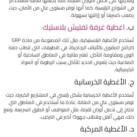
وقدرتها على تحمل الأوزان الثقيلة، مما يجعلها مثالية للاستخدام
في الشوارع الرئيسية. كما أنها توفر مستوى عالٍ من الأمان، حيث
يصعب كسرها أو إزالتها بسهولة.
ب.
اغطية غرفة تفتيش بلاستيك
تُستخدم الأغطية البلاستيكية، مثل تلك المصنوعة من مادة GRP
(الراتنج المقوى بالألياف الزجاجية)، في التطبيقات التي تتطلب خفة
الوزن ومقاومة التآكل. تعتبر مثالية في المناطق الساحلية أو
الصناعية حيث يتعرض الحديد للتآكل بسبب الرطوبة أو المواد
الكيميائية.
ج. الأغطية الخرسانية
تُستخدم الأغطية الخرسانية بشكل رئيسي في المشاريع الكبيرة، حيث
توفر مستوى عالٍ من المتانة. عادة ما تُستخدم في المناطق التي
تحتاج إلى تحمل أوزان ثقيلة، مثل المواقف أو الطرق السريعة. ومع
ذلك، فهي أثقل وتتطلب جهودًا أكبر في التركيب.
د. الأغطية المركبة